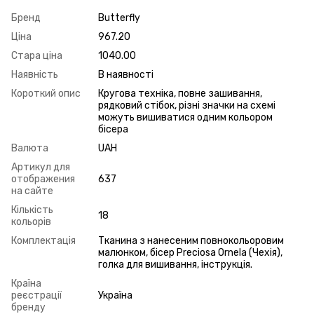
Бренд
Butterfly
Ціна
967.20
Стара ціна
1040.00
Наявність
В наявності
Короткий опис
Кругова техніка, повне зашивання,
рядковий стібок, різні значки на схемі
можуть вишиватися одним кольором
бісера
Валюта
UAH
Артикул для
отображения
637
на сайте
Кількість
18
кольорів
Комплектація
Тканина з нанесеним повнокольоровим
малюнком, бісер Preciosa Ornela (Чехія),
голка для вишивання, інструкція.
Країна
реєстрації
Україна
бренду