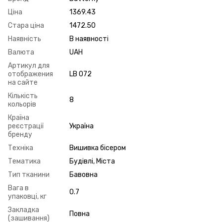
Ціна
1369.43
Стара ціна
1472.50
Наявність
В наявності
Валюта
UAH
Артикул для
отображения
LB 072
на сайте
Кількість
8
кольорів
Країна
реєстрації
Україна
бренду
Техніка
Вишивка бісером
Тематика
Будівлі, Міста
Тип тканини
Бавовна
Вага в
0.7
упаковці, кг
Закладка
Повна
(зашивання)