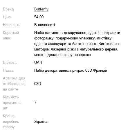
Бренд
Butterfly
Ціна
54.00
Наявність
В наявності
Короткий
Набір елементів декорування, здатні прикрасити
опис
фоторамку, подарункову упаковку, листівку,
одяг та аксесуари та багато іншого. Виготовлені
методом лазерної різки з натурального дерева,
мають ідеально рівну поверхню
Валюта
UAH
Назва
Набір декоративних прикрас 03D Франція
Артикул для
отображения
03D
на сайте
Кількість
предметів,
7
шт
Країна-
виробник
Україна
товару