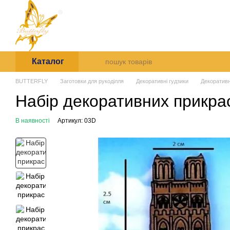
Перейти до основного контенту
Arte et Labore
Про нас
Оплата і доставк
Каталог
BUTTERFLY
Заготовки для рукоділля
Декоративні гудзики
Декоративні
Набір декоративних прикра
В наявності
Артикул: 03D