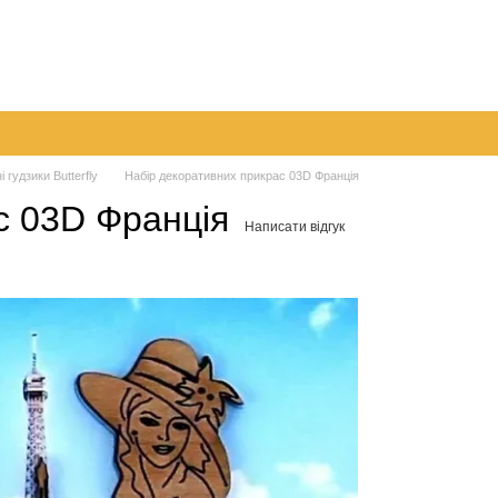
а
Обмін та повернення
Контактна інформація
Блог
 гудзики Butterfly
Набір декоративних прикрас 03D Франція
с 03D Франція
Написати відгук