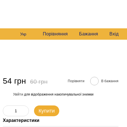
+380982140214
Мій кошик
Передзвонити вам?
Порівняння
Бажання
Вхід
Укр
54 грн
60 грн
Порівняти
В бажання
Увійти
для відображення накопичувальної знижки
%
Купити
Характеристики