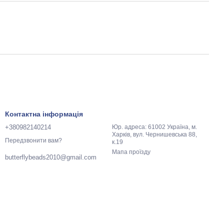
Контактна інформація
+380982140214
Юр. адреса: 61002 Україна, м.
Харків, вул. Чернишевська 88,
Передзвонити вам?
к.19
Мапа проїзду
butterflybeads2010@gmail.com