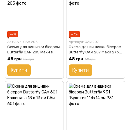
−7%
−7%
Артикул: САм 205
Артикул: САм 207
Схема для вишивки бісером
Схема для вишивки бісером
Butterfly САм 205 Маки в
Butterfly САм 207 Маки 27 х
вазах 27 х 13 см
13 см
48 грн
48 грн
52 грн
52 грн
Купити
Купити