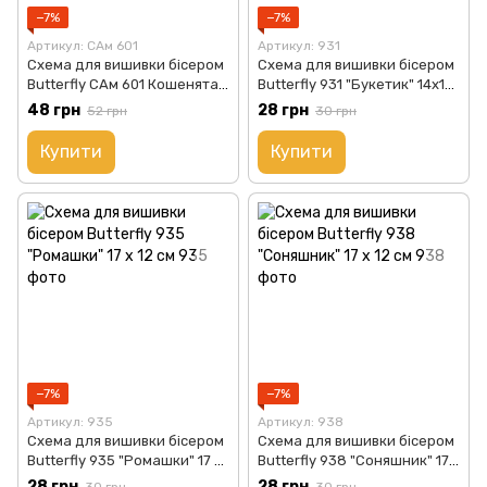
−7%
−7%
Артикул: САм 601
Артикул: 931
Схема для вишивки бісером
Схема для вишивки бісером
Butterfly САм 601 Кошенята
Butterfly 931 "Букетик" 14x14
18 х 13 см
см
48 грн
28 грн
52 грн
30 грн
Купити
Купити
−7%
−7%
Артикул: 935
Артикул: 938
Схема для вишивки бісером
Схема для вишивки бісером
Butterfly 935 "Ромашки" 17 х
Butterfly 938 "Соняшник" 17 х
12 см
12 см
28 грн
28 грн