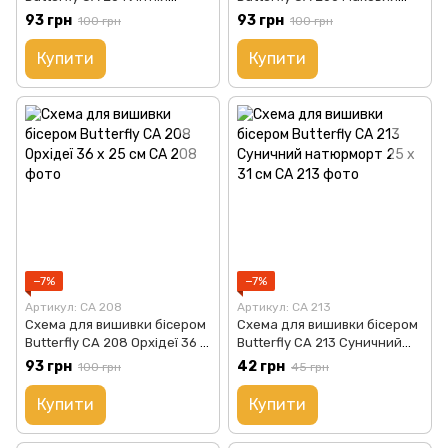
аромат 25 х 29 см
букет 27 х 27 см
93 грн
93 грн
100 грн
100 грн
Купити
Купити
−7%
−7%
Артикул: СА 208
Артикул: СА 213
Схема для вишивки бісером
Схема для вишивки бісером
Butterfly СА 208 Орхідеї 36 х
Butterfly СА 213 Суничний
25 см
натюрморт 25 х 31 см
93 грн
42 грн
100 грн
45 грн
Купити
Купити