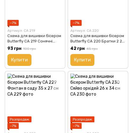
−7%
−7%
Артикул: СА 219
Артикул: СА 220
Схема для вишивки бісером
Схема для вишивки бісером
Butterfly СА 219 Сонячні
Butterfly СА 220 Братки 2 25
маки 25 х 31 см
х 33 см
93 грн
42 грн
100 грн
45 грн
Купити
Купити
Розпродаж
Розпродаж
−7%
−7%