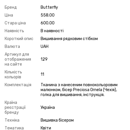
Бренд
Butterfly
Ціна
558.00
Стара ціна
600.00
Наявність
В наявності
Короткий опис
Вишивання рядковим стібком
Валюта
UAH
Артикул для
отображения
129
на сайте
Кількість
11
кольорів
Комплектація
Тканина з нанесеним повнокольоровим
малюнком, бісер Preciosa Ornela (Чехія),
голка для вишивання, інструкція.
Країна
реєстрації
Україна
бренду
Техніка
Вишивка бісером
Тематика
Квіти