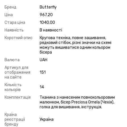
Бренд
Butterfly
Ціна
967.20
Стара ціна
1040.00
Наявність
В наявності
Короткий опис
Кругова техніка, повне зашивання,
рядковий стібок, різні значки на схемі
можуть вишиватися одним кольором
бісера
Валюта
UAH
Артикул для
отображения
151
на сайте
Кількість
14
кольорів
Комплектація
Тканина з нанесеним повнокольоровим
малюнком, бісер Preciosa Ornela (Чехія),
голка для вишивання, інструкція.
Країна
реєстрації
Україна
бренду