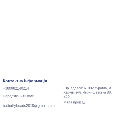
Контактна інформація
+380982140214
Юр. адреса: 61002 Україна, м.
Харків, вул. Чернишевська 88,
Передзвонити вам?
к.19
Мапа проїзду
butterflybeads2010@gmail.com