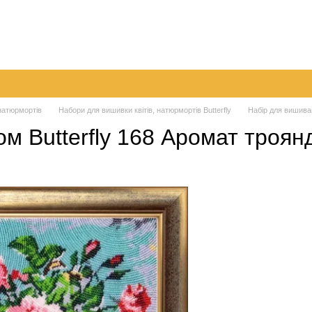
а
Обмін та повернення
Контактна інформація
Блог
 натюрмортів
Набори для вишивки квітів, натюрмортів Butterfly
Набір для вишиван
м Butterfly 168 Аромат троянд