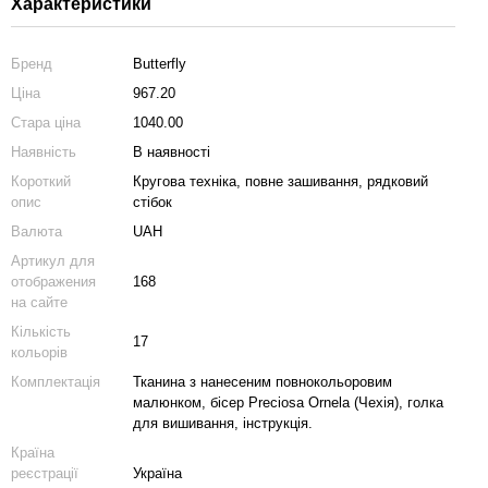
Характеристики
Бренд
Butterfly
Ціна
967.20
Стара ціна
1040.00
Наявність
В наявності
Короткий
Кругова техніка, повне зашивання, рядковий
опис
стібок
Валюта
UAH
Артикул для
отображения
168
на сайте
Кількість
17
кольорів
Комплектація
Тканина з нанесеним повнокольоровим
малюнком, бісер Preciosa Ornela (Чехія), голка
для вишивання, інструкція.
Країна
реєстрації
Україна