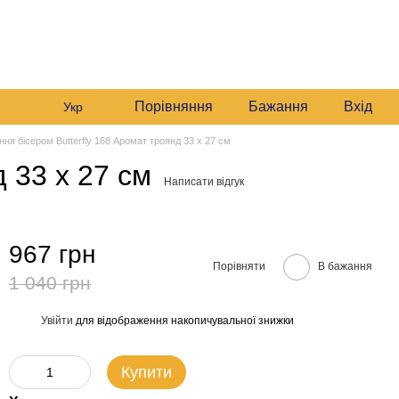
+380982140214
Мій кошик
Передзвонити вам?
Порівняння
Бажання
Вхід
Укр
ня бісером Butterfly 168 Аромат троянд 33 х 27 см
 33 х 27 см
Написати відгук
967 грн
Порівняти
В бажання
1 040 грн
Увійти
для відображення накопичувальної знижки
%
Купити