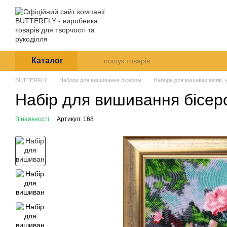
Перейти до основного контенту
Arte et Labore
Про нас
Оплата і доставк
Каталог
BUTTERFLY
Набори для вишивання бісером
Набори для вишивки квітів,
Набір для вишивання бісеро
В наявності
Артикул: 168