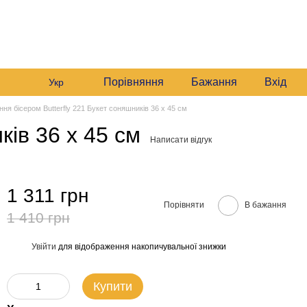
+380982140214
Мій кошик
Передзвонити вам?
Порівняння
Бажання
Вхід
Укр
ня бісером Butterfly 221 Букет соняшників 36 х 45 см
ків 36 х 45 см
Написати відгук
1 311 грн
Порівняти
В бажання
1 410 грн
Увійти
для відображення накопичувальної знижки
%
Купити