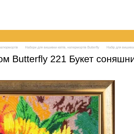
а
Обмін та повернення
Контактна інформація
Блог
 натюрмортів
Набори для вишивки квітів, натюрмортів Butterfly
Набір для вишиван
м Butterfly 221 Букет соняшни