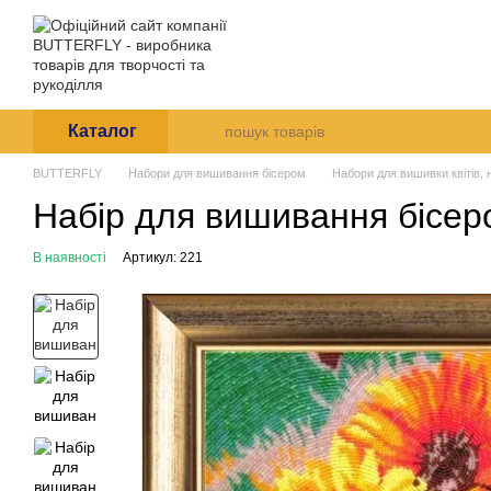
Перейти до основного контенту
Arte et Labore
Про нас
Оплата і доставк
Каталог
BUTTERFLY
Набори для вишивання бісером
Набори для вишивки квітів,
Набір для вишивання бісеро
В наявності
Артикул: 221