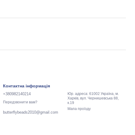
Контактна інформація
+380982140214
Юр. адреса: 61002 Україна, м.
Харків, вул. Чернишевська 88,
Передзвонити вам?
к.19
Мапа проїзду
butterflybeads2010@gmail.com