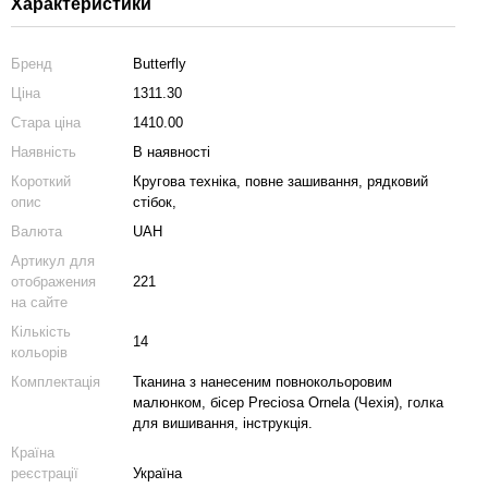
Характеристики
Бренд
Butterfly
Ціна
1311.30
Стара ціна
1410.00
Наявність
В наявності
Короткий
Кругова техніка, повне зашивання, рядковий
опис
стібок,
Валюта
UAH
Артикул для
отображения
221
на сайте
Кількість
14
кольорів
Комплектація
Тканина з нанесеним повнокольоровим
малюнком, бісер Preciosa Ornela (Чехія), голка
для вишивання, інструкція.
Країна
реєстрації
Україна