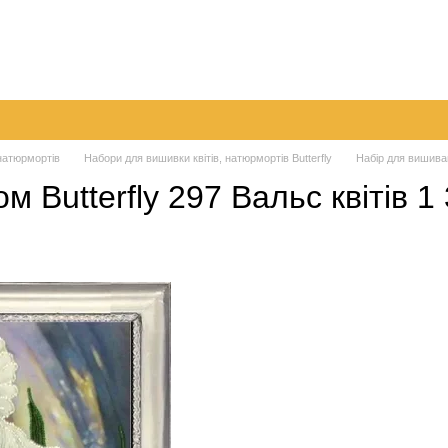
а
Обмін та повернення
Контактна інформація
Блог
 натюрмортів
Набори для вишивки квітів, натюрмортів Butterfly
Набір для вишиван
 Butterfly 297 Вальс квітів 1 