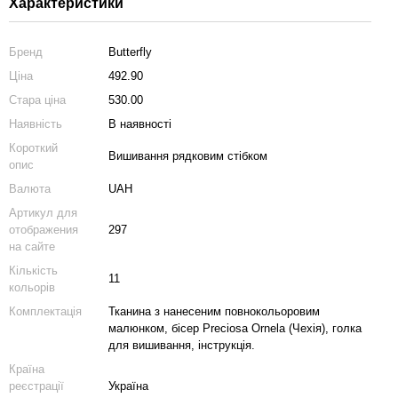
Характеристики
Бренд
Butterfly
Ціна
492.90
Стара ціна
530.00
Наявність
В наявності
Короткий
Вишивання рядковим стібком
опис
Валюта
UAH
Артикул для
отображения
297
на сайте
Кількість
11
кольорів
Комплектація
Тканина з нанесеним повнокольоровим
малюнком, бісер Preciosa Ornela (Чехія), голка
для вишивання, інструкція.
Країна
реєстрації
Україна