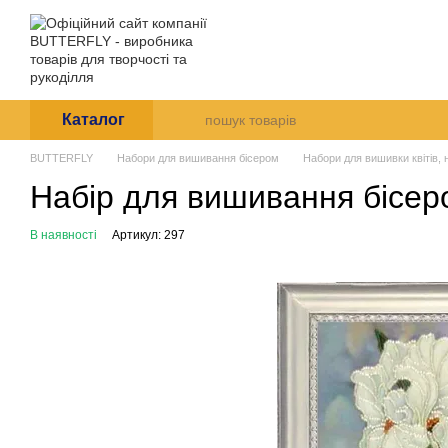
Перейти до основного контенту
Arte et Labore
Про нас
Оплата і доставк
Каталог
BUTTERFLY
Набори для вишивання бісером
Набори для вишивки квітів,
Набір для вишивання бісером
В наявності
Артикул: 297