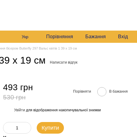
+380982140214
Мій кошик
Передзвонити вам?
Порівняння
Бажання
Вхід
Укр
ня бісером Butterfly 297 Вальс квітів 1 39 х 19 см
39 х 19 см
Написати відгук
493 грн
Порівняти
В бажання
530 грн
Увійти
для відображення накопичувальної знижки
%
Купити