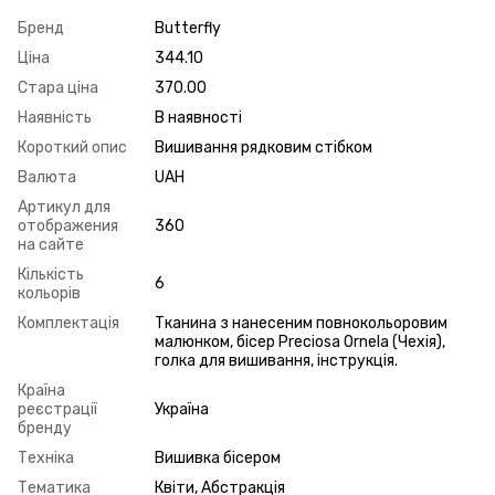
Бренд
Butterfly
Ціна
344.10
Стара ціна
370.00
Наявність
В наявності
Короткий опис
Вишивання рядковим стібком
Валюта
UAH
Артикул для
отображения
360
на сайте
Кількість
6
кольорів
Комплектація
Тканина з нанесеним повнокольоровим
малюнком, бісер Preciosa Ornela (Чехія),
голка для вишивання, інструкція.
Країна
реєстрації
Україна
бренду
Техніка
Вишивка бісером
Тематика
Квіти, Абстракція