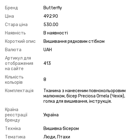
Бренд
Butterfly
Ціна
492.90
Стара ціна
530.00
Наявність
В наявності
Короткий опис
Вишивання рядковим стібком
Валюта
UAH
Артикул для
отображения
413
на сайте
Кількість
8
кольорів
Комплектація
Тканина з нанесеним повнокольоровим
малюнком, бісер Preciosa Ornela (Чехія),
голка для вишивання, інструкція.
Країна
реєстрації
Україна
бренду
Техніка
Вишивка бісером
Тематика
Люди, Птахи