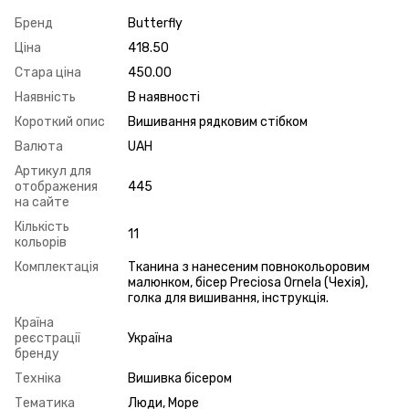
Бренд
Butterfly
Ціна
418.50
Стара ціна
450.00
Наявність
В наявності
Короткий опис
Вишивання рядковим стібком
Валюта
UAH
Артикул для
отображения
445
на сайте
Кількість
11
кольорів
Комплектація
Тканина з нанесеним повнокольоровим
малюнком, бісер Preciosa Ornela (Чехія),
голка для вишивання, інструкція.
Країна
реєстрації
Україна
бренду
Техніка
Вишивка бісером
Тематика
Люди, Море