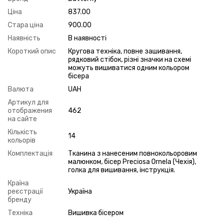
Ціна
837.00
Стара ціна
900.00
Наявність
В наявності
Короткий опис
Кругова техніка, повне зашивання,
рядковий стібок, різні значки на схемі
можуть вишиватися одним кольором
бісера
Валюта
UAH
Артикул для
отображения
462
на сайте
Кількість
14
кольорів
Комплектація
Тканина з нанесеним повнокольоровим
малюнком, бісер Preciosa Ornela (Чехія),
голка для вишивання, інструкція.
Країна
реєстрації
Україна
бренду
Техніка
Вишивка бісером