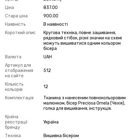
Ціна
837.00
Стара ціна
900.00
Наявність
В наявності
Короткий опис
Кругова техніка, повне зашивання,
рядковий стібок, різні значки на схемі
можуть вишиватися одним кольором
бісера
Валюта
UAH
Артикул для
отображения
512
на сайте
Кількість
12
кольорів
Комплектація
Тканина з нанесеним повнокольоровим
малюнком, бісер Preciosa Ornela (Чехія),
голка для вишивання, інструкція.
Країна
реєстрації
Україна
бренду
Техніка
Вишивка бісером