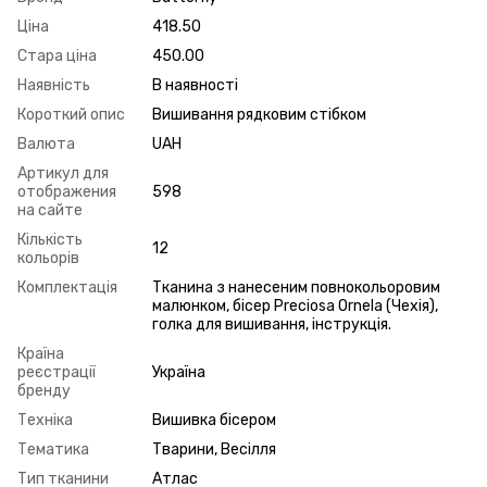
Ціна
418.50
Стара ціна
450.00
Наявність
В наявності
Короткий опис
Вишивання рядковим стібком
Валюта
UAH
Артикул для
отображения
598
на сайте
Кількість
12
кольорів
Комплектація
Тканина з нанесеним повнокольоровим
малюнком, бісер Preciosa Ornela (Чехія),
голка для вишивання, інструкція.
Країна
реєстрації
Україна
бренду
Техніка
Вишивка бісером
Тематика
Тварини, Весілля
Тип тканини
Атлас