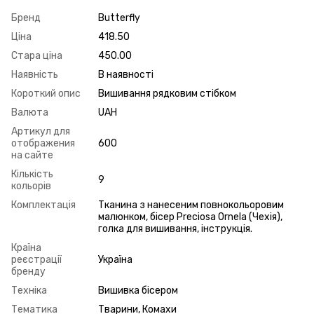
Бренд
Butterfly
Ціна
418.50
Стара ціна
450.00
Наявність
В наявності
Короткий опис
Вишивання рядковим стібком
Валюта
UAH
Артикул для
отображения
600
на сайте
Кількість
9
кольорів
Комплектація
Тканина з нанесеним повнокольоровим
малюнком, бісер Preciosa Ornela (Чехія),
голка для вишивання, інструкція.
Країна
реєстрації
Україна
бренду
Техніка
Вишивка бісером
Тематика
Тварини, Комахи