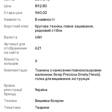
Ціна
892.80
Стара ціна
960.00
Наявність
В наявності
Короткий опис
Кругова техніка, повне зашивання,
рядковий стібок
Валюта
UAH
Артикул для
отображения
621
на сайте
Кількість
9
кольорів
Комплектація
Тканина з нанесеним повнокольоровим
малюнком, бісер Preciosa Ornela (Чехія),
голка для вишивання, інструкція.
Країна
реєстрації
Україна
бренду
Техніка
Вишивка бісером
Тематика
Тварини