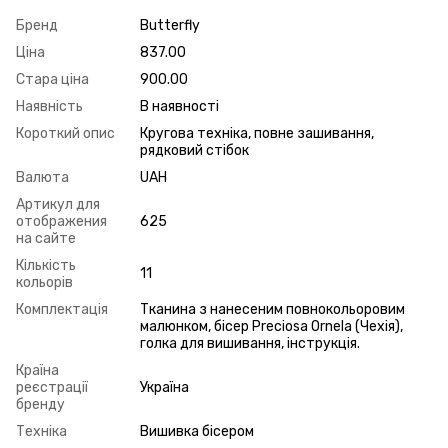
Бренд
Butterfly
Ціна
837.00
Стара ціна
900.00
Наявність
В наявності
Короткий опис
Кругова техніка, повне зашивання,
рядковий стібок
Валюта
UAH
Артикул для
отображения
625
на сайте
Кількість
11
кольорів
Комплектація
Тканина з нанесеним повнокольоровим
малюнком, бісер Preciosa Ornela (Чехія),
голка для вишивання, інструкція.
Країна
реєстрації
Україна
бренду
Техніка
Вишивка бісером