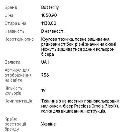
Бренд
Butterfly
Ціна
1050.90
Стара ціна
1130.00
Наявність
В наявності
Короткий опис
Кругова техніка, повне зашивання,
рядковий стібок, різні значки на схемі
можуть вишиватися одним кольором
бісера
Валюта
UAH
Артикул для
отображения
756
на сайте
Кількість
19
кольорів
Комплектація
Тканина з нанесеним повнокольоровим
малюнком, бісер Preciosa Ornela (Чехія),
голка для вишивання, інструкція.
Країна
реєстрації
Україна
бренду