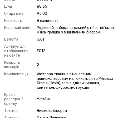
Ціна
88.35
Стара ціна
95.00
Наявність
В наявності
Короткий опис
Рядковий стібок, петельний стібок, об'ємна
м'яка іграшка з вишиванням бісером
Валюта
UAH
Артикул для
отображения
F012
на сайте
Кількість
2
кольорів
Комплектація
Фетрова тканина з нанесеним
повнокольоровим малюнком, бісер Preciosa
Ornela (Чехія), голка для вишивання,
синтепон, шнурок, інструкція.
Країна
реєстрації
Україна
бренду
Техніка
Вишивка бісером
Тематика
Птахи, Прикраси