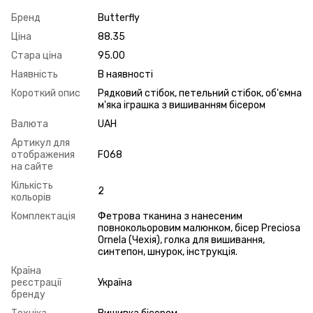
Бренд
Butterfly
Ціна
88.35
Стара ціна
95.00
Наявність
В наявності
Короткий опис
Рядковий стібок, петельний стібок, об'ємна
м'яка іграшка з вишиванням бісером
Валюта
UAH
Артикул для
отображения
F068
на сайте
Кількість
2
кольорів
Комплектація
Фетрова тканина з нанесеним
повнокольоровим малюнком, бісер Preciosa
Ornela (Чехія), голка для вишивання,
синтепон, шнурок, інструкція.
Країна
реєстрації
Україна
бренду