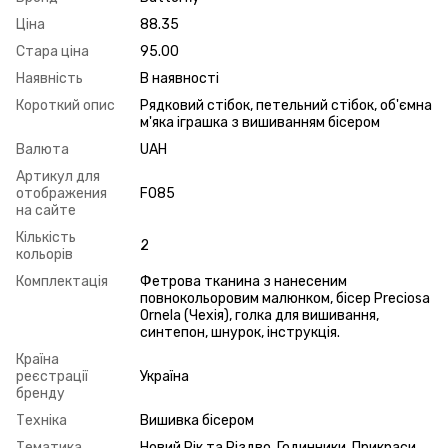
Ціна
88.35
Стара ціна
95.00
Наявність
В наявності
Короткий опис
Рядковий стібок, петельний стібок, об'ємна
м'яка іграшка з вишиванням бісером
Валюта
UAH
Артикул для
отображения
F085
на сайте
Кількість
2
кольорів
Комплектація
Фетрова тканина з нанесеним
повнокольоровим малюнком, бісер Preciosa
Ornela (Чехія), голка для вишивання,
синтепон, шнурок, інструкція.
Країна
реєстрації
Україна
бренду
Техніка
Вишивка бісером
Тематика
Новий Рік та Різдво, Годинники, Прикраси