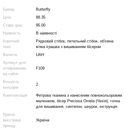
Бренд
Butterfly
Ціна
88.35
Стара ціна
95.00
Наявність
В наявності
Короткий
Рядковий стібок, петельний стібок, об'ємна
опис
м'яка іграшка з вишиванням бісером
Валюта
UAH
Артикул для
отображения
F109
на сайте
Кількість
2
кольорів
Комплектація
Фетрова тканина з нанесеним повнокольоровим
малюнком, бісер Preciosa Ornela (Чехія), голка
для вишивання, синтепон, шнурок, інструкція.
Країна
реєстрації
Україна
бренду