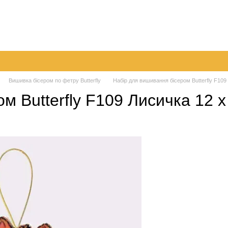
а
Обмін та повернення
Контактна інформація
Блог
Вишивка бісером по фетру Butterfly
Набір для вишивання бісером Butterfly F109
м Butterfly F109 Лисичка 12 х