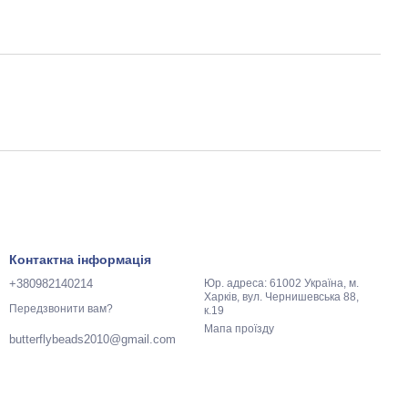
Контактна інформація
+380982140214
Юр. адреса: 61002 Україна, м.
Харків, вул. Чернишевська 88,
Передзвонити вам?
к.19
Мапа проїзду
butterflybeads2010@gmail.com