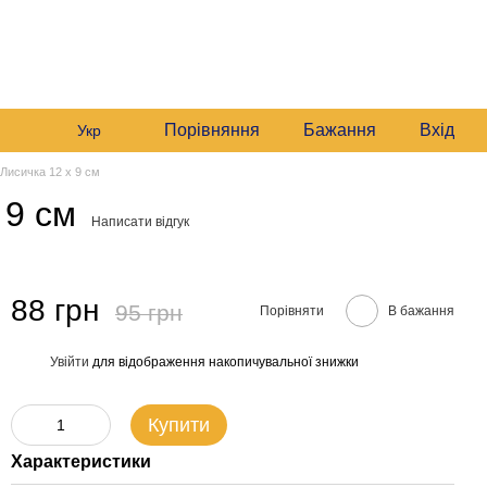
+380982140214
Мій кошик
Передзвонити вам?
Порівняння
Бажання
Вхід
Укр
 Лисичка 12 х 9 см
 9 см
Написати відгук
88 грн
95 грн
Порівняти
В бажання
Увійти
для відображення накопичувальної знижки
%
Купити
Характеристики