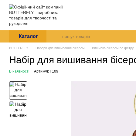
Перейти до основного контенту
Arte et Labore
Про нас
Оплата і доставк
Каталог
BUTTERFLY
Набори для вишивання бісером
Вишивка бісером по фетру
Набір для вишивання бісеро
В наявності
Артикул: F109