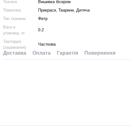
Техніка
Вишивка бісером
Тематика
Прикраси, Тварини, Дитяча
Тип тканини
Фетр
Вага в
0.2
упаковці, кг
Закладка
Часткова
(зашивання)
Доставка
Оплата
Гарантія
Повернення