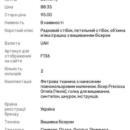
Ціна
88.35
Стара ціна
95.00
Наявність
В наявності
Короткий опис
Рядковий стібок, петельний стібок, об'ємна
м'яка іграшка з вишиванням бісером
Валюта
UAH
Артикул для
отображения
F136
на сайте
Кількість
2
кольорів
Комплектація
Фетрова тканина з нанесеним
повнокольоровим малюнком, бісер Preciosa
Ornela (Чехія), голка для вишивання,
синтепон, шнурок, інструкція.
Країна
реєстрації
Україна
бренду
Техніка
Вишивка бісером
Тематика
Символи, Птахи, Дитяча, Прикраси