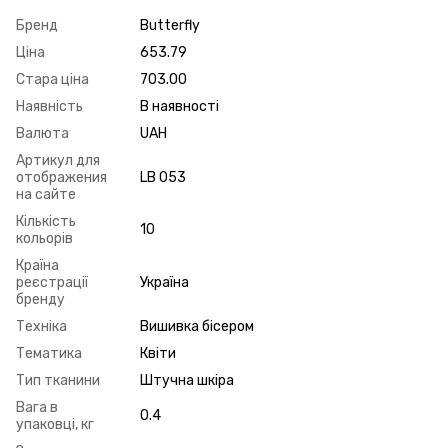
Бренд
Butterfly
Ціна
653.79
Стара ціна
703.00
Наявність
В наявності
Валюта
UAH
Артикул для
отображения
LB 053
на сайте
Кількість
10
кольорів
Країна
реєстрації
Україна
бренду
Техніка
Вишивка бісером
Тематика
Квіти
Тип тканини
Штучна шкіра
Вага в
0.4
упаковці, кг