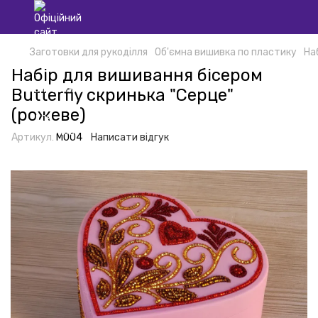
Заготовки для рукоділля
Об'ємна вишивка по пластику
На
Набір для вишивання бісером
Butterfly скринька "Серце"
(рожеве)
Артикул:
М004
Написати відгук