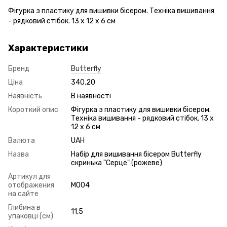
Фігурка з пластику для вишивки бісером. Техніка вишивання
- рядковий стібок. 13 х 12 х 6 см
Характеристики
Бренд
Butterfly
Ціна
340.20
Наявність
В наявності
Короткий опис
Фігурка з пластику для вишивки бісером.
Техніка вишивання - рядковий стібок. 13 х
12 х 6 см
Валюта
UAH
Назва
Набір для вишивання бісером Butterfly
скринька "Серце" (рожеве)
Артикул для
отображения
М004
на сайте
Глибина в
11,5
упаковці (см)