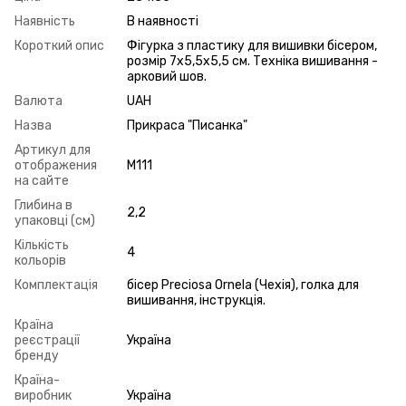
Наявність
В наявності
Короткий опис
Фігурка з пластику для вишивки бісером,
розмір 7х5,5х5,5 см. Техніка вишивання -
арковий шов.
Валюта
UAH
Назва
Прикраса "Писанка"
Артикул для
отображения
М111
на сайте
Глибина в
2,2
упаковці (см)
Кількість
4
кольорів
Комплектація
бісер Preciosa Ornela (Чехія), голка для
вишивання, інструкція.
Країна
реєстрації
Україна
бренду
Країна-
виробник
Україна