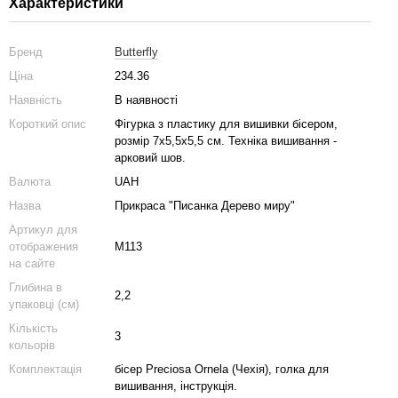
Характеристики
Бренд
Butterfly
Ціна
234.36
Наявність
В наявності
Короткий опис
Фігурка з пластику для вишивки бісером,
розмір 7х5,5х5,5 см. Техніка вишивання -
арковий шов.
Валюта
UAH
Назва
Прикраса "Писанка Дерево миру"
Артикул для
отображения
М113
на сайте
Глибина в
2,2
упаковці (см)
Кількість
3
кольорів
Комплектація
бісер Preciosa Ornela (Чехія), голка для
вишивання, інструкція.