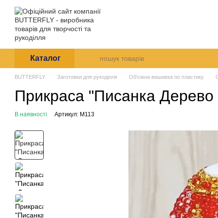
Перейти до основного контенту
Arte et Labore
Про нас
Оплата і доставк
Каталог
BUTTERFLY
Заготовки для рукоділля
Об'ємна вишивка по пластику
Прикраса "Писанка Дерево
В наявності
Артикул: М113