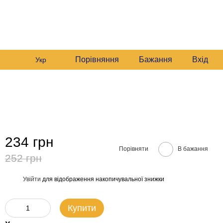
+380982140214
Мій кошик
Передзвонити вам?
Порівняння
Бажання
Вхід
Укр
234 грн
Порівняти
В бажання
252 грн
Увійти
для відображення накопичувальної знижки
%
Купити