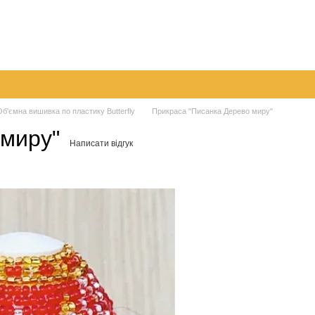
а
Обмін та повернення
Контактна інформація
Блог
Об'ємна вишивка по пластику Butterfly
Прикраса "Писанка Дерево миру"
 миру"
Написати відгук