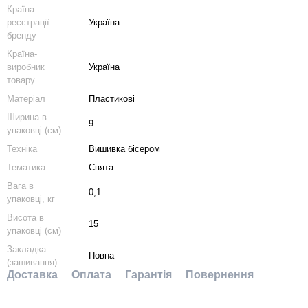
Країна
реєстрації
Україна
бренду
Країна-
виробник
Україна
товару
Матеріал
Пластикові
Ширина в
9
упаковці (см)
Техніка
Вишивка бісером
Тематика
Свята
Вага в
0,1
упаковці, кг
Висота в
15
упаковці (см)
Закладка
Повна
(зашивання)
Доставка
Оплата
Гарантія
Повернення