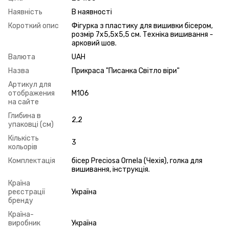
Наявність
В наявності
Короткий опис
Фігурка з пластику для вишивки бісером,
розмір 7х5,5х5,5 см. Техніка вишивання -
арковий шов.
Валюта
UAH
Назва
Прикраса "Писанка Світло віри"
Артикул для
отображения
М106
на сайте
Глибина в
2,2
упаковці (см)
Кількість
3
кольорів
Комплектація
бісер Preciosa Ornela (Чехія), голка для
вишивання, інструкція.
Країна
реєстрації
Україна
бренду
Країна-
виробник
Україна