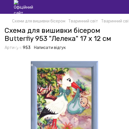
Схеми для вишивки бісером
Тваринний світ
Тваринний сві
Схема для вишивки бісером
Butterfly 953 "Лелека" 17 х 12 см
Артикул:
953
Написати відгук