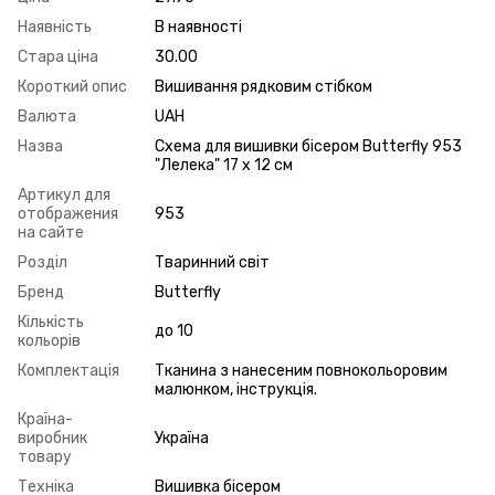
Наявність
В наявності
Стара ціна
30.00
Короткий опис
Вишивання рядковим стібком
Валюта
UAH
Назва
Схема для вишивки бісером Butterfly 953
"Лелека" 17 х 12 см
Артикул для
отображения
953
на сайте
Розділ
Тваринний світ
Бренд
Butterfly
Кількість
до 10
кольорів
Комплектація
Тканина з нанесеним повнокольоровим
малюнком, інструкція.
Країна-
виробник
Україна
товару
Техніка
Вишивка бісером