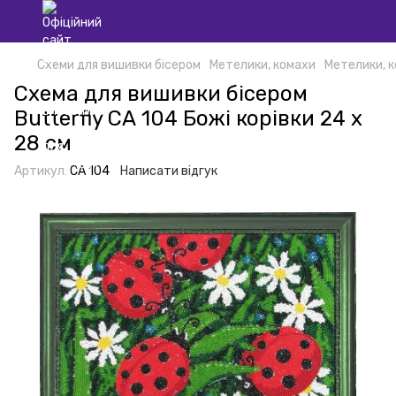
Схеми для вишивки бісером
Метелики, комахи
Метелики, к
Схема для вишивки бісером
Butterfly СА 104 Божі корівки 24 х
28 см
Артикул:
СА 104
Написати відгук