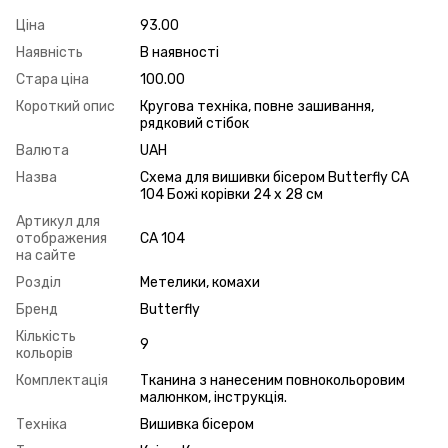
Ціна
93.00
Наявність
В наявності
Стара ціна
100.00
Короткий опис
Кругова техніка, повне зашивання,
рядковий стібок
Валюта
UAH
Назва
Схема для вишивки бісером Butterfly СА
104 Божі корівки 24 х 28 см
Артикул для
отображения
СА 104
на сайте
Розділ
Метелики, комахи
Бренд
Butterfly
Кількість
9
кольорів
Комплектація
Тканина з нанесеним повнокольоровим
малюнком, інструкція.
Техніка
Вишивка бісером