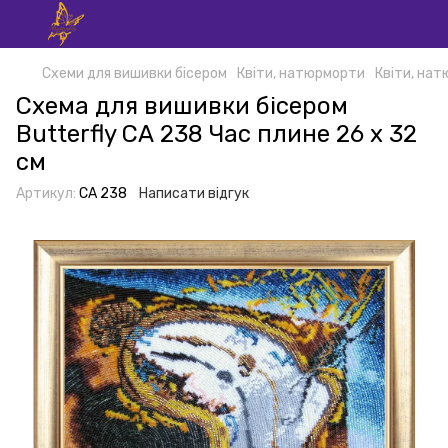
Схеми для вишивки бісером
Квіти, натюрморти
Квіти, нат
Схема для вишивки бісером
Butterfly СА 238 Час плине 26 х 32
см
Артикул:
СА 238
Написати відгук