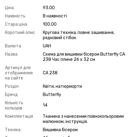
Ціна
93.00
Наявність
В наявності
Стара ціна
100.00
Короткий опис
Кругова техніка, повне зашивання,
рядковий стібок
Валюта
UAH
Назва
Схема для вишивки бісером Butterfly СА
238 Час плине 26 х 32 см
Артикул для
отображения
СА 238
на сайте
Розділ
Квіти, натюрморти
Бренд
Butterfly
Кількість
14
кольорів
Комплектація
Тканина з нанесеним повнокольоровим
малюнком, інструкція.
Техніка
Вишивка бісером