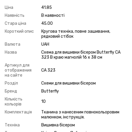
Ціна
41.85
Наявність
В наявності
Стара ціна
45.00
Короткий опис
Кругова техніка, повне зашивання,
рядковий стібок
Валюта
UAH
Назва
Схема для вишивки бісером Butterfly СА
323 В краю магнолій 16 х 38 см
Артикул для
отображения
СА 323
на сайте
Розділ
Схеми для вишивки бісером
Бренд
Butterfly
Кількість
10
кольорів
Комплектація
Тканина з нанесеним повнокольоровим
малюнком, інструкція.
Техніка
Вишивка бісером