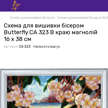
Схеми для вишивки бісером
Схеми для вишивки бісером But
Схема для вишивки бісером
Butterfly СА 323 В краю магнолій
16 х 38 см
Артикул:
СА 323
Написати відгук