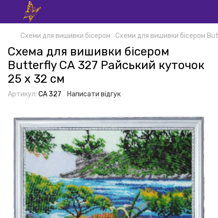
Схеми для вишивки бісером
Схеми для вишивки бісером But
Схема для вишивки бісером
Butterfly СА 327 Райський куточок
25 х 32 см
Артикул:
СА 327
Написати відгук