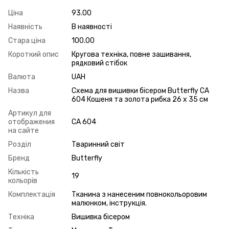
Ціна
93.00
Наявність
В наявності
Стара ціна
100.00
Короткий опис
Кругова техніка, повне зашивання,
рядковий стібок
Валюта
UAH
Назва
Схема для вишивки бісером Butterfly СА
604 Кошеня та золота рибка 26 х 35 см
Артикул для
отображения
СА 604
на сайте
Розділ
Тваринний світ
Бренд
Butterfly
Кількість
19
кольорів
Комплектація
Тканина з нанесеним повнокольоровим
малюнком, інструкція.
Техніка
Вишивка бісером