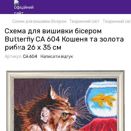
Схеми для вишивки бісером
Тваринний світ
Тваринний сві
Схема для вишивки бісером
Butterfly СА 604 Кошеня та золота
рибка 26 х 35 см
Артикул:
СА 604
Написати відгук