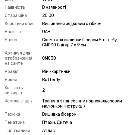
Наявність
В наявності
Стара ціна
20.00
Короткий опис
Вишивання рядковим стібком
Валюта
UAH
Назва
Схема для вишивки бісером Butterfly
СМ030 Снігур 7 х 9 см
Артикул для
отображения
СМ030
на сайте
Розділ
Міні-картинки
Бренд
Butterfly
Кількість
2
кольорів
Комплектація
Тканина з нанесеним повнокольоровим
малюнком, інструкція.
Техніка
Вишивка бісером
Тематика
Птахи, Дитяча
Тип тканини
Атлас