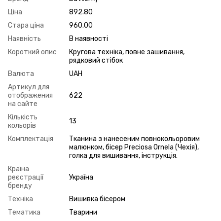
Ціна
892.80
Стара ціна
960.00
Наявність
В наявності
Короткий опис
Кругова техніка, повне зашивання,
рядковий стібок
Валюта
UAH
Артикул для
отображения
622
на сайте
Кількість
13
кольорів
Комплектація
Тканина з нанесеним повнокольоровим
малюнком, бісер Preciosa Ornela (Чехія),
голка для вишивання, інструкція.
Країна
реєстрації
Україна
бренду
Техніка
Вишивка бісером
Тематика
Тварини