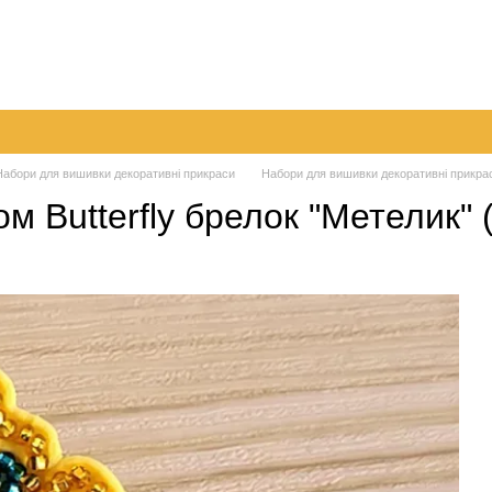
а
Обмін та повернення
Контактна інформація
Блог
Набори для вишивки декоративні прикраси
Набори для вишивки декоративні прикраси
м Butterfly брелок "Метелик" 