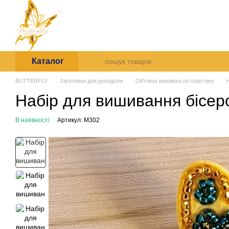
Перейти до основного контенту
Arte et Labore
Про нас
Оплата і доставк
Каталог
BUTTERFLY
Заготовки для рукоділля
Об'ємна вишивка по пластику
Набір для вишивання бісеро
В наявності
Артикул: М302