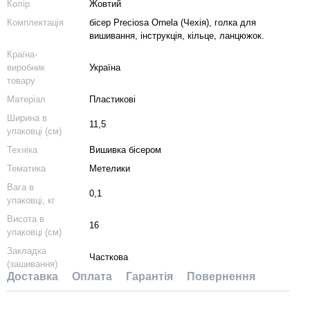
Колір
Жовтий
Комплектація
бісер Preciosa Ornela (Чехія), голка для
вишивання, інструкція, кільце, ланцюжок.
Країна-
виробник
Україна
товару
Матеріал
Пластикові
Ширина в
11,5
упаковці (см)
Техніка
Вишивка бісером
Тематика
Метелики
Вага в
0,1
упаковці, кг
Висота в
16
упаковці (см)
Закладка
Часткова
(зашивання)
Доставка
Оплата
Гарантія
Повернення