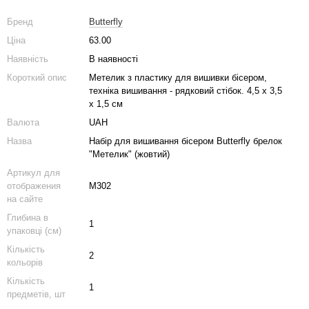
Бренд
Butterfly
Ціна
63.00
Наявність
В наявності
Короткий опис
Метелик з пластику для вишивки бісером,
техніка вишивання - рядковий стібок. 4,5 х 3,5
х 1,5 см
Валюта
UAH
Назва
Набір для вишивання бісером Butterfly брелок
"Метелик" (жовтий)
Артикул для
отображения
М302
на сайте
Глибина в
1
упаковці (см)
Кількість
2
кольорів
Кількість
1
предметів, шт